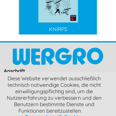
KNIRPS
Anschrift
Wergro Werbemittelagentur e.K.
Diese Website verwendet ausschließlich
Inh. Heinz Kneermann
technisch notwendige Cookies, die nicht
Selbhornstr. 15
einwilligungspflichtig sind, um die
81825 München
Nutzererfahrung zu verbessern und den
Benutzern bestimmte Dienste und
Kontaktmöglichkeiten
Funktionen bereitzustellen.
Telefon: +49/(0)89 - 666-58-290